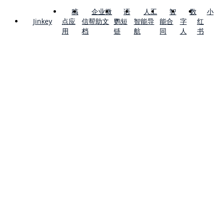
稿
企业微
语
人工
智
数
小
点应
信帮助文
鹦短
智能导
能合
字
红
Jinkey
用
档
链
航
同
人
书