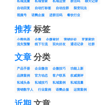
私域流量
私域管家
私域运营
群活码
聊天记录
自动回复
自动打标签
自动拉群
裂变玩法
视频号
语鹦企服
进群活码
餐饮行业
推荐
标签
小熊电器
企微
企微被封
营销好处
罗莱家纺
流失预警
线下引流
双向好友
通话记录
社群
文章
分类
产品手册
企业微信
企微技巧
功能上新
品牌案例
官方动态
客户联系
权威测评
私域头条
私域技巧
私域案例
私域流量
营销数字人
行业案例
语鹦企服
运营案例
近期
文章