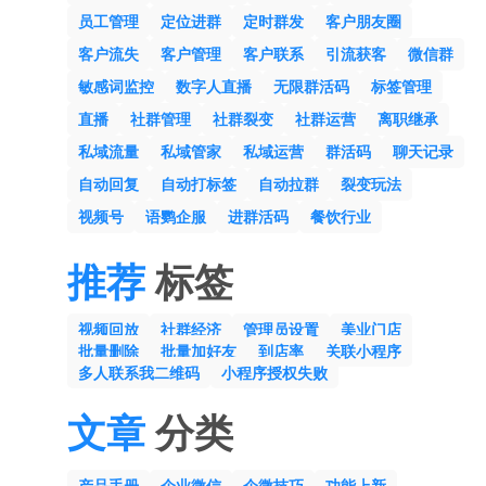
员工管理
定位进群
定时群发
客户朋友圈
客户流失
客户管理
客户联系
引流获客
微信群
敏感词监控
数字人直播
无限群活码
标签管理
直播
社群管理
社群裂变
社群运营
离职继承
私域流量
私域管家
私域运营
群活码
聊天记录
自动回复
自动打标签
自动拉群
裂变玩法
视频号
语鹦企服
进群活码
餐饮行业
推荐
标签
视频回放
社群经济
管理员设置
美业门店
批量删除
批量加好友
到店率
关联小程序
多人联系我二维码
小程序授权失败
文章
分类
产品手册
企业微信
企微技巧
功能上新