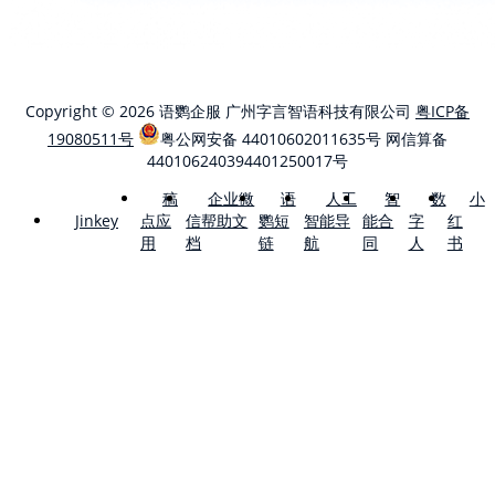
Copyright © 2026 语鹦企服 广州字言智语科技有限公司
粤ICP备
19080511号
粤公网安备 44010602011635号
网信算备
440106240394401250017号
稿
企业微
语
人工
智
数
小
点应
信帮助文
鹦短
智能导
能合
字
红
Jinkey
用
档
链
航
同
人
书