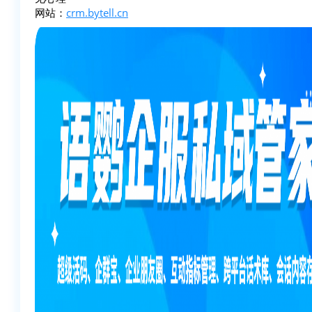
网站：
crm.bytell.cn