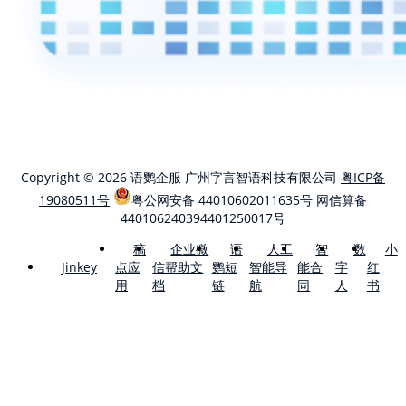
Copyright © 2026 语鹦企服 广州字言智语科技有限公司
粤ICP备
19080511号
粤公网安备 44010602011635号
网信算备
440106240394401250017号
稿
企业微
语
人工
智
数
小
点应
信帮助文
鹦短
智能导
能合
字
红
Jinkey
用
档
链
航
同
人
书