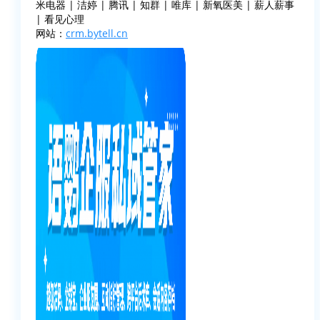
米电器 | 洁婷 | 腾讯 | 知群 | 唯库 | 新氧医美 | 薪人薪事
| 看见心理
网站：
crm.bytell.cn