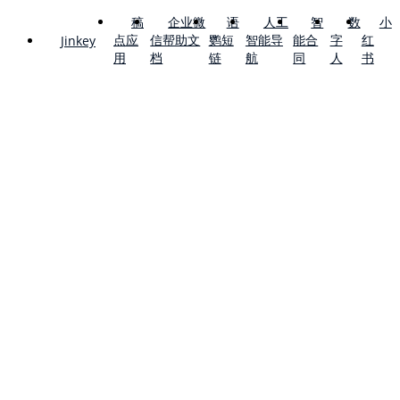
稿
企业微
语
人工
智
数
小
点应
信帮助文
鹦短
智能导
能合
字
红
Jinkey
用
档
链
航
同
人
书