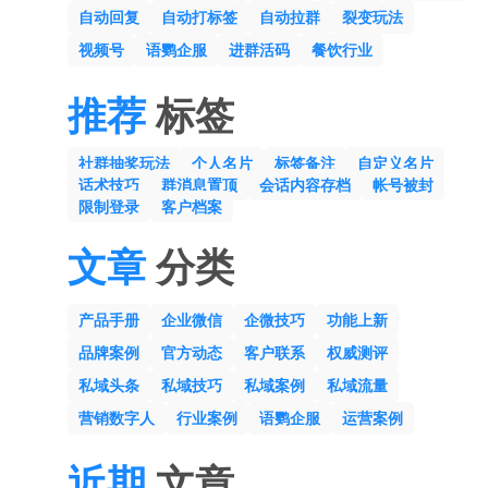
自动回复
自动打标签
自动拉群
裂变玩法
视频号
语鹦企服
进群活码
餐饮行业
推荐
标签
社群抽奖玩法
个人名片
标签备注
自定义名片
话术技巧
群消息置顶
会话内容存档
帐号被封
限制登录
客户档案
文章
分类
产品手册
企业微信
企微技巧
功能上新
品牌案例
官方动态
客户联系
权威测评
私域头条
私域技巧
私域案例
私域流量
营销数字人
行业案例
语鹦企服
运营案例
近期
文章