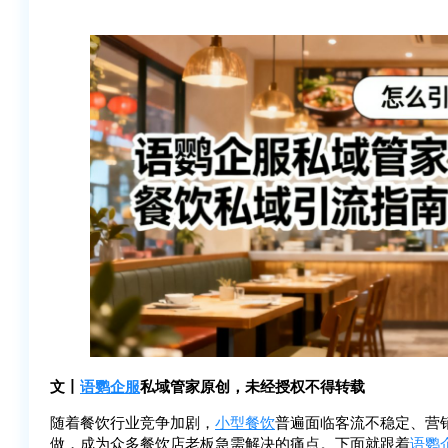
文丨
语鹦企服
私域管家原创，未经授权不得转载
随着餐饮行业竞争加剧，
小型餐饮
普遍面临客流不稳定、营
做，成为众多餐饮店老板急需解决的痛点。下面就跟着
语鹦