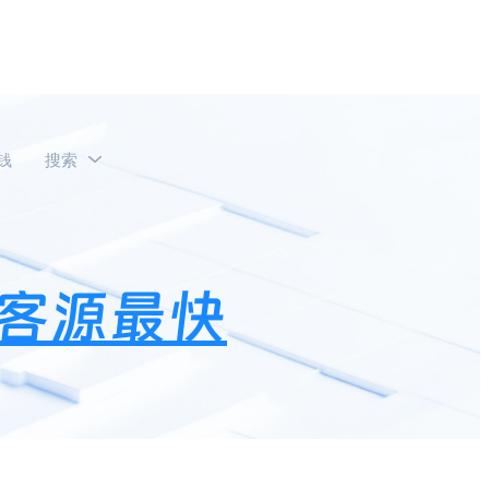
钱
搜索
？
客源最快