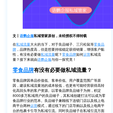
文丨
语鹦企服
私域管家原创，未经授权不得转载
在
私域流量
大火的当下，对于良品铺子、三只松鼠等
零食品
牌
，品牌热度高，但是想要持续稳定获得销量，增强客户黏
性，有没有必要做
私域流量
呢？
零食品牌
如何
运营
私域流
量？接下来就由
语鹦企服
与你一探究竟！
零食品牌
有没有必要做私域流量？
零食品牌因单品价值低、客单价低、用户覆盖范围广等原
因，建设私域流量池的成本较低，也更有可能经营获得高转
化高回头率的客户资源。以零食品牌良品铺子为例，积淀
8000多万私域用户的良品铺子，其私域创建打法可以成为零
食品牌行业的范本。良品铺子兼顾线下连锁门店以及线上电
商平台两种
运营
模式，通过线下的门店导购以及线上电商平
台的包裹卡引导为私域引流。同时良品铺子在私域引流方面