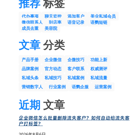
推荐
标签
代办事项
聊天监控
添加客户
美业私域会员
微信联系人
到店率
语音记录
语鹦短链
成员去重
美容院
文章
分类
产品手册
企业微信
企微技巧
功能上新
品牌案例
官方动态
客户联系
权威测评
私域头条
私域技巧
私域案例
私域流量
营销数字人
行业案例
语鹦企服
运营案例
近期
文章
企业微信怎么批量删除流失客户？如何自动给流失客
户打标签？
2026年8月6日