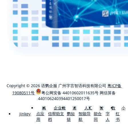
Copyright © 2026 语鹦企服 广州字言智语科技有限公司
粤ICP备
19080511号
粤公网安备 44010602011635号
网信算备
440106240394401250017号
稿
企业微
语
人工
智
数
小
点应
信帮助文
鹦短
智能导
能合
字
红
Jinkey
用
档
链
航
同
人
书