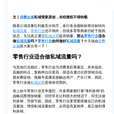
文丨
语鹦企服
私域管家原创，未经授权不得转载
随着公域流量红利被瓜分殆尽，各行各业都纷纷将目标转向
私域流量
，
零售行业
也不例外，但很多零售商家仍处于跟风
状态，无法真正通过
私域运营
提高销量。
那么
零售行业
适合
做
私域流量
吗？
零售行业
如何做好
私域流量
？
今天就由
语鹦
企服
跟大家分享一下！
零售行业适合做私域流量吗？
与其他行业相比，零售行业与消费者距离最近，具有低价、
高频的特点，复购率往往更高，很适合通过社群营销活动、
朋友圈促销、视频号直播直接触达用户，产生订单。因此，
零售行业做
私域运营
是很有优势的。
加上如今零售行业竞争激烈，许多商家都打着“薄利多销”的
战略试图增加销量。但经常在让利很大的情况下，却无法做
到多销，导致亏损。因此，零售行业更需要搭建自己的私域
流量池，增强私域流量粘性，从而提高复购率，真正做到薄
利多销。