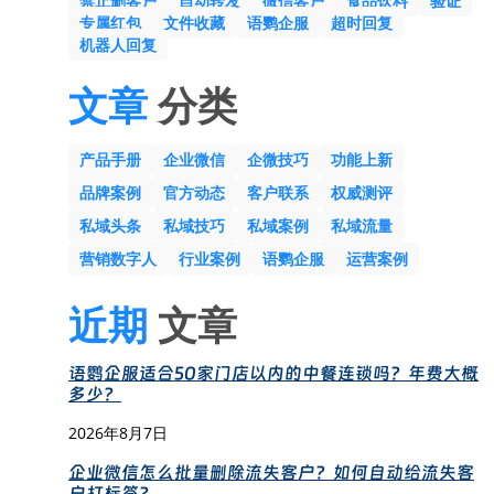
禁止删客户
自动转发
微信客户
食品饮料
验证
专属红包
文件收藏
语鹦企服
超时回复
机器人回复
文章
分类
产品手册
企业微信
企微技巧
功能上新
品牌案例
官方动态
客户联系
权威测评
私域头条
私域技巧
私域案例
私域流量
营销数字人
行业案例
语鹦企服
运营案例
近期
文章
语鹦企服适合50家门店以内的中餐连锁吗？年费大概
多少？
2026年8月7日
企业微信怎么批量删除流失客户？如何自动给流失客
户打标签？