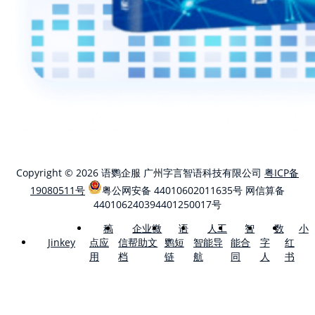
Copyright © 2026 语鹦企服 广州字言智语科技有限公司
粤ICP备
19080511号
粤公网安备 44010602011635号
网信算备
440106240394401250017号
稿
企业微
语
人工
智
数
小
点应
信帮助文
鹦短
智能导
能合
字
红
Jinkey
用
档
链
航
同
人
书