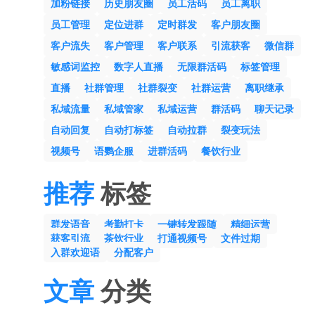
加粉链接
历史朋友圈
员工活码
员工离职
员工管理
定位进群
定时群发
客户朋友圈
客户流失
客户管理
客户联系
引流获客
微信群
敏感词监控
数字人直播
无限群活码
标签管理
直播
社群管理
社群裂变
社群运营
离职继承
私域流量
私域管家
私域运营
群活码
聊天记录
自动回复
自动打标签
自动拉群
裂变玩法
视频号
语鹦企服
进群活码
餐饮行业
推荐
标签
群发语音
考勤打卡
一键转发跟随
精细运营
获客引流
茶饮行业
打通视频号
文件过期
入群欢迎语
分配客户
文章
分类