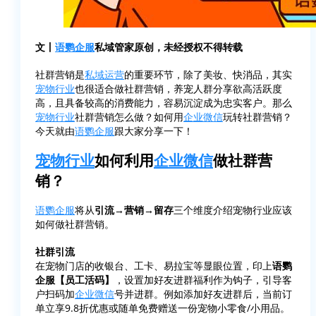
文丨
语鹦企服
私域管家原创，未经授权不得转载
社群营销是
私域运营
的重要环节，除了美妆、快消品，其实
宠物行业
也很适合做社群营销，养宠人群分享欲高活跃度
高，且具备较高的消费能力，容易沉淀成为忠实客户。那么
宠物行业
社群营销怎么做？如何用
企业微信
玩转社群营销？
今天就由
语鹦企服
跟大家分享一下！
宠物行业
如何利用
企业微信
做社群营
销？
语鹦企服
将从
引流→营销→留存
三个维度介绍宠物行业应该
如何做社群营销。
社群引流
在宠物门店的收银台、工卡、易拉宝等显眼位置，印上
语鹦
企服【员工活码】
，设置加好友进群福利作为钩子，引导客
户扫码加
企业微信
号并进群。例如添加好友进群后，当前订
单立享9.8折优惠或随单免费赠送一份宠物小零食/小用品。