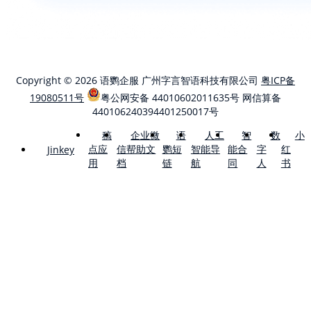
Copyright © 2026 语鹦企服 广州字言智语科技有限公司
粤ICP备
19080511号
粤公网安备 44010602011635号
网信算备
440106240394401250017号
稿
企业微
语
人工
智
数
小
点应
信帮助文
鹦短
智能导
能合
字
红
Jinkey
用
档
链
航
同
人
书