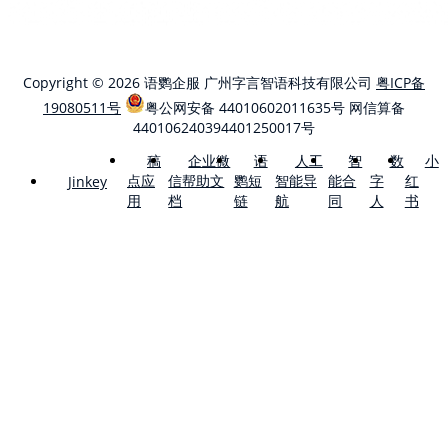
Copyright © 2026 语鹦企服 广州字言智语科技有限公司
粤ICP备
19080511号
粤公网安备 44010602011635号
网信算备
440106240394401250017号
稿
企业微
语
人工
智
数
小
点应
信帮助文
鹦短
智能导
能合
字
红
Jinkey
用
档
链
航
同
人
书