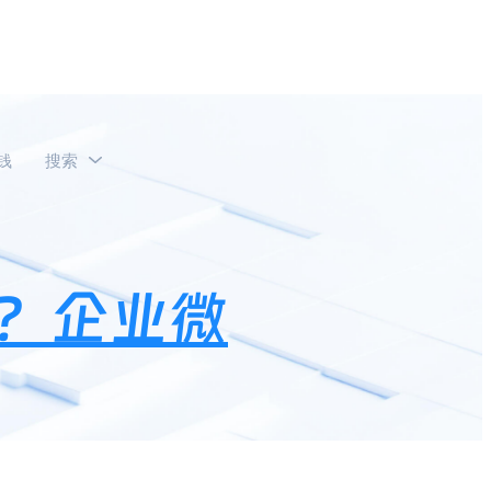
钱
搜索
？
？企业微