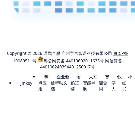
Copyright © 2026 语鹦企服 广州字言智语科技有限公司
粤ICP备
19080511号
粤公网安备 44010602011635号
网信算备
440106240394401250017号
稿
企业微
语
人工
智
数
小
点应
信帮助文
鹦短
智能导
能合
字
红
Jinkey
用
档
链
航
同
人
书