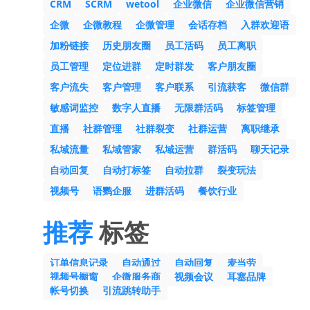
CRM
SCRM
wetool
企业微信
企业微信营销
企微
企微教程
企微管理
会话存档
入群欢迎语
加粉链接
历史朋友圈
员工活码
员工离职
员工管理
定位进群
定时群发
客户朋友圈
客户流失
客户管理
客户联系
引流获客
微信群
敏感词监控
数字人直播
无限群活码
标签管理
直播
社群管理
社群裂变
社群运营
离职继承
私域流量
私域管家
私域运营
群活码
聊天记录
自动回复
自动打标签
自动拉群
裂变玩法
视频号
语鹦企服
进群活码
餐饮行业
推荐
标签
订单信息记录
自动通过
自动回复
麦当劳
视频号橱窗
企微服务商
视频会议
耳塞品牌
帐号切换
引流跳转助手