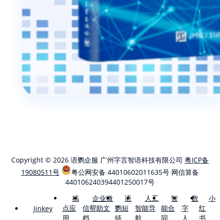
Copyright © 2026 语鹦企服 广州字言智语科技有限公司
粤ICP备
19080511号
粤公网安备 44010602011635号
网信算备
440106240394401250017号
稿
企业微
语
人工
智
数
小
点应
信帮助文
鹦短
智能导
能合
字
红
Jinkey
用
档
链
航
同
人
书