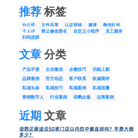
推荐
标签
分公司
文件共享
认证审核
邀请
微信红包
个人IP
禁止修改群名
自定义小程序
员工服务
扫码进群
文章
分类
产品手册
企业微信
企微技巧
功能上新
品牌案例
官方动态
客户联系
权威测评
私域头条
私域技巧
私域案例
私域流量
营销数字人
行业案例
语鹦企服
运营案例
近期
文章
语鹦企服适合50家门店以内的中餐连锁吗？年费大概
多少？