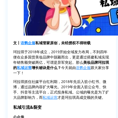
文丨
语鹦企服
私域管家原创，未经授权不得转载
珂拉琪于2018年成立，2019开始全域发力布局，不到四年
便在众多国货美妆品牌中脱颖而出，更是通过搭建私域实现
年销售额突破两亿，可谓是异军突起。那么
美妆品牌珂拉琪
的
私域运营
增长秘诀是什么？
今天就由
语鹦企服
跟大家分享
一下！
珂拉琪抓住社媒平台红利期，2018年先后入驻小红书、微
博，通过品牌内容扩大曝光。2019年全面入驻公众号、快
手、抖音等主流平台，正式投身私域。公域的曝光是为了扩
大品牌影响力，而
私域运营
才是珂拉琪高成交额的关键。
私域引流&裂变
公众号