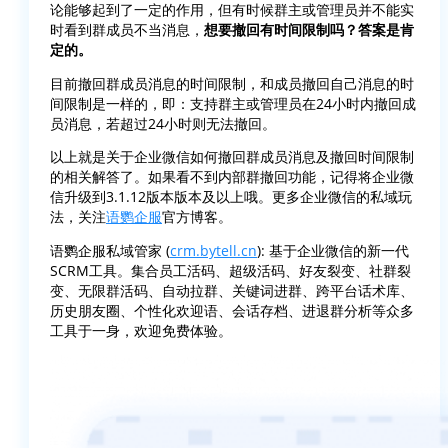
论能够起到了一定的作用，但有时候群主或管理员并不能实
时看到群成员不当消息，
想要撤回有时间限制吗？答案是肯
定的。
目前撤回群成员消息的时间限制，和成员撤回自己消息的时
间限制是一样的，即：支持群主或管理员在24小时内撤回成
员消息，若超过24小时则无法撤回。
以上就是关于企业微信如何撤回群成员消息及撤回时间限制
的相关解答了。如果看不到内部群撤回功能，记得将企业微
信升级到3.1.12版本版本及以上哦。更多企业微信的私域玩
法，关注
语鹦企服
官方博客。
语鹦企服私域管家 (
crm.bytell.cn
): 基于企业微信的新一代
SCRM工具。集合员工活码、超级活码、好友裂变、社群裂
变、无限群活码、自动拉群、关键词进群、跨平台话术库、
历史朋友圈、个性化欢迎语、会话存档、进退群分析等众多
工具于一身，欢迎免费体验。