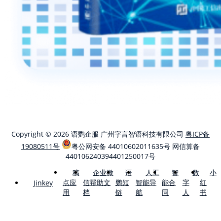
Copyright © 2026 语鹦企服 广州字言智语科技有限公司
粤ICP备
19080511号
粤公网安备 44010602011635号
网信算备
440106240394401250017号
稿
企业微
语
人工
智
数
小
点应
信帮助文
鹦短
智能导
能合
字
红
Jinkey
用
档
链
航
同
人
书