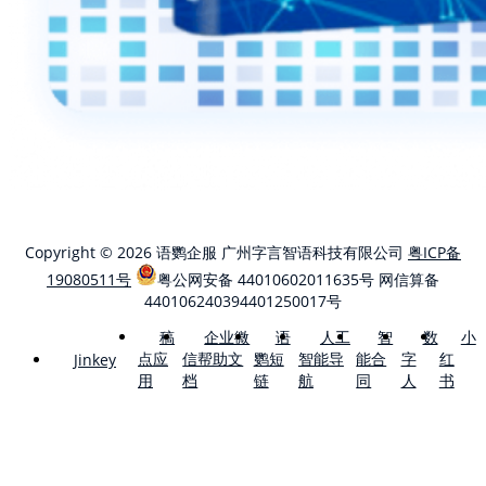
Copyright © 2026 语鹦企服 广州字言智语科技有限公司
粤ICP备
19080511号
粤公网安备 44010602011635号
网信算备
440106240394401250017号
稿
企业微
语
人工
智
数
小
点应
信帮助文
鹦短
智能导
能合
字
红
Jinkey
用
档
链
航
同
人
书