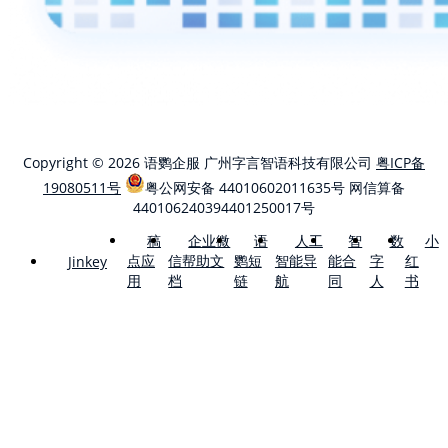
Copyright © 2026 语鹦企服 广州字言智语科技有限公司
粤ICP备
19080511号
粤公网安备 44010602011635号
网信算备
440106240394401250017号
稿
企业微
语
人工
智
数
小
点应
信帮助文
鹦短
智能导
能合
字
红
Jinkey
用
档
链
航
同
人
书