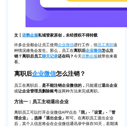
文丨
语鹦企服
私域管家原创，未经授权不得转载
许多企业都会让员工使用
企业微信
进行工作，但
员工离职
这
种情况难免会发生。那么，员工在
离职后
企业微信
怎么注
销？离职后员工
聊天记录
还在吗？
今天
语鹦企服
就带你来看
看。
离职后
企业微信
怎么注销？
员工在离职后，
是不能注销企业微信的，
只能通过
退出企业
或
让企业管理员删除账号
这两种方法来完成离职。
方法一：员工主动退出企业
离职员工可以打开企业微信APP点击
「我」-「设置」-「管
理企业」，选择「退出企业」
即可。在离职员工退出企业
后，其个人信息将会在企业微信通讯录中保存30天，若期满