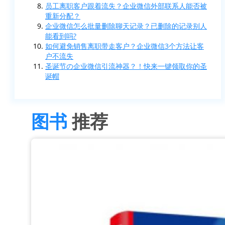
员工离职客户跟着流失？企业微信外部联系人能否被
重新分配？
企业微信怎么批量删除聊天记录？已删除的记录别人
能看到吗?
如何避免销售离职带走客户？企业微信3个方法让客
户不流失
圣诞节の企业微信引流神器？！快来一键领取你的圣
诞帽
图书
推荐