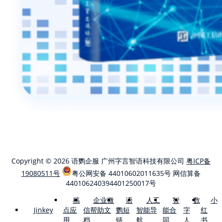
Copyright © 2026 语鹦企服 广州字言智语科技有限公司
粤ICP备
19080511号
粤公网安备 44010602011635号
网信算备
440106240394401250017号
稿
企业微
语
人工
智
数
小
点应
信帮助文
鹦短
智能导
能合
字
红
Jinkey
用
档
链
航
同
人
书