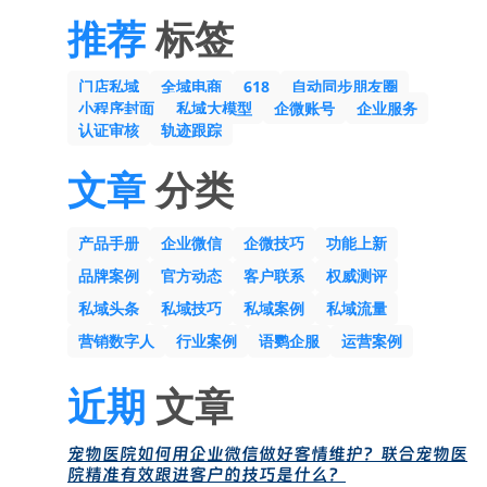
推荐
标签
门店私域
全域电商
618
自动同步朋友圈
小程序封面
私域大模型
企微账号
企业服务
认证审核
轨迹跟踪
文章
分类
产品手册
企业微信
企微技巧
功能上新
品牌案例
官方动态
客户联系
权威测评
私域头条
私域技巧
私域案例
私域流量
营销数字人
行业案例
语鹦企服
运营案例
近期
文章
宠物医院如何用企业微信做好客情维护？联合宠物医
院精准有效跟进客户的技巧是什么？