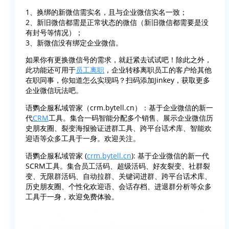
1、换绑的新微信需实名，且与企业微信实名一致；
2、新旧微信都需是正常状态的微信（新旧微信都需要是没
有封号等情况）；
3、新微信没有绑定企业微信。
如果你有更换微信号的需求，就赶紧去试试吧！除此之外，
此功能还可用于
员工离职
，企业转移离职员工的客户给其他
在职同事，你知道怎么实现吗？扫码添加Jinkey，获取更多
企业微信玩法吧。
语鹦企服私域管家（crm.bytell.cn）：基于企业微信的新一
代
CRM
工具。集合一码智能分配多个销售、展示企业微信历
史朋友圈、裂变海报验证进群工具、跨平台话术库、智能欢
迎语等众多工具于一身。欢迎关注。
语鹦企服私域管家 (
crm.bytell.cn
): 基于企业微信的新一代
SCRM工具。集合员工活码、超级活码、好友裂变、社群裂
变、无限群活码、自动拉群、关键词进群、跨平台话术库、
历史朋友圈、个性化欢迎语、会话存档、进退群分析等众多
工具于一身，欢迎免费体验。