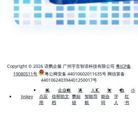
Copyright © 2026 语鹦企服 广州字言智语科技有限公司
粤ICP备
19080511号
粤公网安备 44010602011635号
网信算备
440106240394401250017号
稿
企业微
语
人工
智
数
小
点应
信帮助文
鹦短
智能导
能合
字
红
Jinkey
用
档
链
航
同
人
书