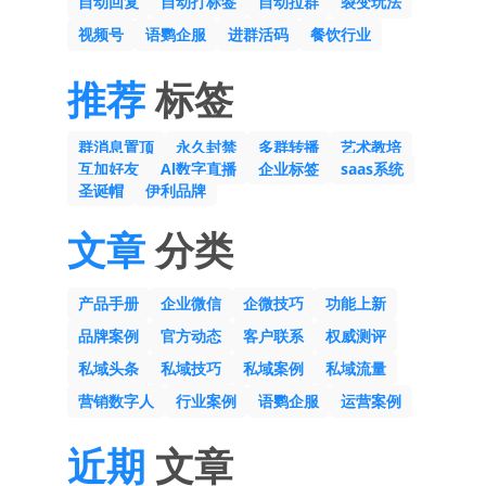
自动回复
自动打标签
自动拉群
裂变玩法
视频号
语鹦企服
进群活码
餐饮行业
推荐
标签
群消息置顶
永久封禁
多群转播
艺术教培
互加好友
Al数字直播
企业标签
saas系统
圣诞帽
伊利品牌
文章
分类
产品手册
企业微信
企微技巧
功能上新
品牌案例
官方动态
客户联系
权威测评
私域头条
私域技巧
私域案例
私域流量
营销数字人
行业案例
语鹦企服
运营案例
近期
文章