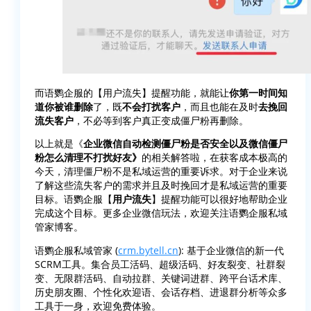
而语鹦企服的【用户流失】提醒功能，就能让
你第一时间知
道你被谁删除
了，既
不会打扰客户
，而且也能在及时
去挽回
流失客户
，不必等到客户真正变成僵尸粉再删除。
以上就是《
企业微信自动检测僵尸粉是否安全以及微信僵尸
粉怎么清理不打扰好友》
的相关解答啦，在获客成本极高的
今天，清理僵尸粉不是私域运营的重要诉求。对于企业来说
了解这些流失客户的需求并且及时挽回才是私域运营的重要
目标。语鹦企服【
用户流失
】提醒功能可以很好地帮助企业
完成这个目标。更多企业微信玩法，欢迎关注语鹦企服私域
管家博客。
语鹦企服私域管家 (
crm.bytell.cn
): 基于企业微信的新一代
SCRM工具。集合员工活码、超级活码、好友裂变、社群裂
变、无限群活码、自动拉群、关键词进群、跨平台话术库、
历史朋友圈、个性化欢迎语、会话存档、进退群分析等众多
工具于一身，欢迎免费体验。