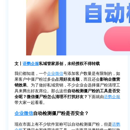
文丨
语鹦企服
私域管家原创，未经授权不得转载
我们都知道，一个
企业微信
号添加客户数量是有限制的，如
果客户中僵尸粉过多会
占用好友名额
，而且还会
影响企微营
销效果
。为了做好私域营销，不少企业会选择僵尸粉清理工
具来腾出好友席位。那么这些
自动检测僵尸粉的工具是否安
全呢？微信僵尸粉怎么清理不打扰好友？
下面就由
语鹦企服
带大家一起看看。
企业微信
自动检测僵尸粉是否安全？
现在市面上有不少软件宣称可以自动检测僵尸粉，但是
语鹦
企服
不建议大家使用这些工具，一方面是这类软件一般以批