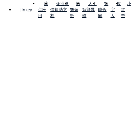
稿
企业微
语
人工
智
数
小
点应
信帮助文
鹦短
智能导
能合
字
红
Jinkey
用
档
链
航
同
人
书