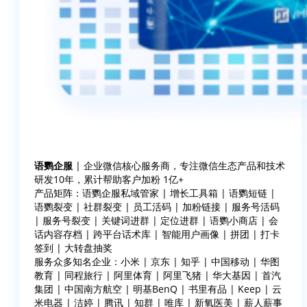
语鹦企服
| 企业微信核心服务商，专注微信生态产品和技术
研发10年，累计帮助客户加粉 1亿+
产品矩阵：语鹦企服私域管家 | 增长工具箱 | 语鹦短链 |
语鹦裂变 | 社群裂变 | 员工活码 | 加粉链接 | 服务号活码
| 服务号裂变 | 关键词进群 | 定位进群 | 语鹦小商店 | 会
话内容存档 | 跨平台话术库 | 智能用户画像 | 拼团 | 打卡
签到 | 大转盘抽奖
服务众多知名企业：小米 | 京东 | 知乎 | 中国移动 | 华图
教育 | 同程旅行 | 阿里体育 | 阿里飞猪 | 华大基因 | 首汽
集团 | 中国南方航空 | 明基BenQ | 书里有品 | Keep | 云
米电器 | 洁婷 | 腾讯 | 知群 | 唯库 | 新氧医美 | 薪人薪事