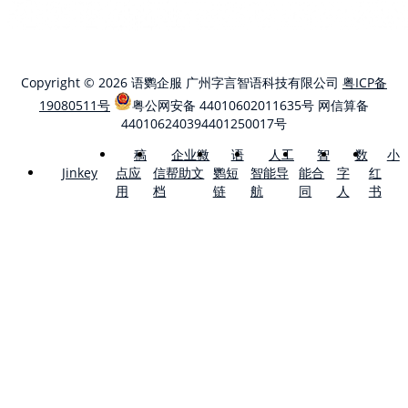
Copyright © 2026 语鹦企服 广州字言智语科技有限公司
粤ICP备
19080511号
粤公网安备 44010602011635号
网信算备
440106240394401250017号
稿
企业微
语
人工
智
数
小
点应
信帮助文
鹦短
智能导
能合
字
红
Jinkey
用
档
链
航
同
人
书