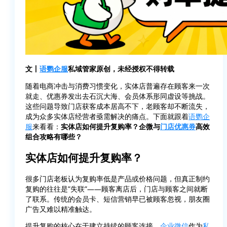
文丨
语鹦企服
私域管家原创，未经授权不得转载
随着电商冲击与消费习惯变化，实体店普遍存在顾客来一次
就走、优惠券发出去石沉大海、会员体系形同虚设等挑战。
这些问题导致门店获客成本居高不下，老顾客却不断流失，
成为众多实体店经营者亟需解决的痛点。下面就跟着
语鹦企
服
来看看：
实体店如何提升复购率？企微与
门店优惠券
高效
组合攻略有哪些？
实体店如何提升复购率？
很多门店老板认为复购率低是产品或价格问题，但真正制约
复购的往往是”失联”——顾客离店后，门店与顾客之间就断
了联系。传统的会员卡、短信营销早已被顾客忽视，朋友圈
广告又难以精准触达。
提升复购的核心在于建立持续的顾客连接。
企业微信
作为
私