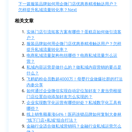
下一篇
服装品牌如何用企微门店优惠券精准触达用户？
怎样提升私域流量转化率？
Next
相关文章
实体门店引流拓客方案有哪些？蛋糕店如何做引流客
户？
服装品牌如何用企微门店优惠券精准触达用户？怎样
提升私域流量转化率？
电商私域流量架构包括哪些？电商私域流量怎么运
营？
私域内容运营是做什么的？做私域内容营销的要点是
什么？
飞鹤奶粉会员数超4000万！母婴行业做爆社群的打法
内参分享
如何通过企业微信实现自动定位加好友？麦当劳根据
门店位置自动添加好友怎么实现的？
企业实现数字化运营有哪些好处？私域数字化工具有
哪些？
线上销售额暴涨64%！医药连锁品牌如何复制大参林
“线下门店+私域”组合打法？
金融行业适合做私域营销吗？金融行业私域运营怎么
做？