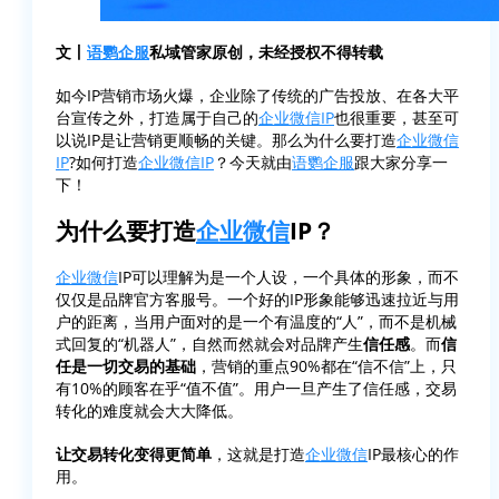
文丨
语鹦企服
私域管家原创，未经授权不得转载
如今IP营销市场火爆，企业除了传统的广告投放、在各大平
台宣传之外，打造属于自己的
企业微信IP
也很重要，甚至可
以说IP是让营销更顺畅的关键。那么为什么要打造
企业微信
IP
?如何打造
企业微信IP
？今天就由
语鹦企服
跟大家分享一
下！
为什么要打造
企业微信
IP？
企业微信
IP可以理解为是一个人设，一个具体的形象，而不
仅仅是品牌官方客服号。一个好的IP形象能够迅速拉近与用
户的距离，当用户面对的是一个有温度的“人”，而不是机械
式回复的“机器人”，自然而然就会对品牌产生
信任感
。而
信
任是一切交易的基础
，营销的重点90%都在“信不信”上，只
有10%的顾客在乎“值不值”。用户一旦产生了信任感，交易
转化的难度就会大大降低。
让交易转化变得更简单
，这就是打造
企业微信
IP最核心的作
用。