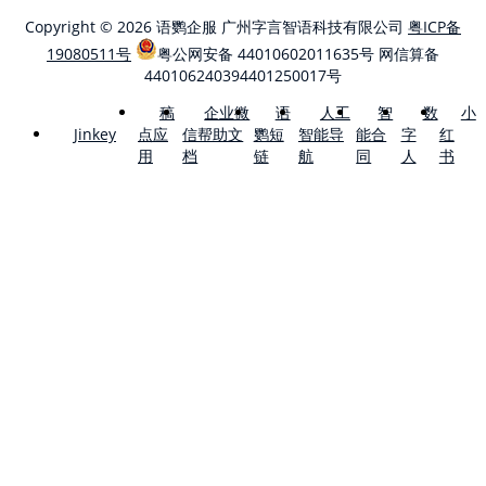
Copyright © 2026 语鹦企服 广州字言智语科技有限公司
粤ICP备
19080511号
粤公网安备 44010602011635号
网信算备
440106240394401250017号
稿
企业微
语
人工
智
数
小
点应
信帮助文
鹦短
智能导
能合
字
红
Jinkey
用
档
链
航
同
人
书