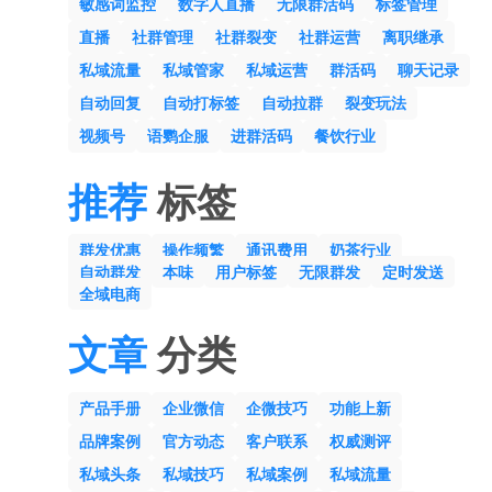
敏感词监控
数字人直播
无限群活码
标签管理
直播
社群管理
社群裂变
社群运营
离职继承
私域流量
私域管家
私域运营
群活码
聊天记录
自动回复
自动打标签
自动拉群
裂变玩法
视频号
语鹦企服
进群活码
餐饮行业
推荐
标签
群发优惠
操作频繁
通讯费用
奶茶行业
自动群发
本味
用户标签
无限群发
定时发送
全域电商
文章
分类
产品手册
企业微信
企微技巧
功能上新
品牌案例
官方动态
客户联系
权威测评
私域头条
私域技巧
私域案例
私域流量