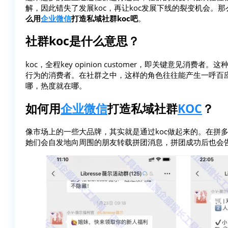
解，因此错失了发展koc，再让koc发展下线的裂变机会。
么用
企业微信
打造私域社群koc吧
。
社群koc是什么意思？
koc，全程key opinion customer，即关键意见
行为的消费者。在社群之中，这样的角色往往能产生一呼百应
哪，热度就在哪。
如何用
企业微信
打造私域社群
KOC
？
像市场上的一些大品牌，其实就是通过koc做起来的。在拼
她们会自发地向周围的朋友转载拼团消息，拼团成功后也会