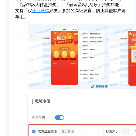
「九宫格&大转盘抽奖」、「砸金蛋&刮刮乐」抽奖功能，
支持「仅
企业微信
好友」参加的高级设置，防止其他客户薅
羊毛。