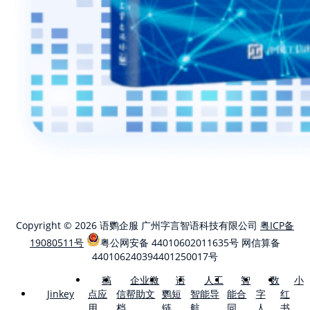
Copyright © 2026 语鹦企服 广州字言智语科技有限公司
粤ICP备
19080511号
粤公网安备 44010602011635号
网信算备
440106240394401250017号
稿
企业微
语
人工
智
数
小
点应
信帮助文
鹦短
智能导
能合
字
红
Jinkey
用
档
链
航
同
人
书