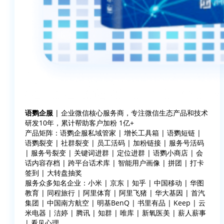
语鹦企服
| 企业微信核心服务商，专注微信生态产品和技术
研发10年，累计帮助客户加粉 1亿+
产品矩阵：语鹦企服私域管家 | 增长工具箱 | 语鹦短链 |
语鹦裂变 | 社群裂变 | 员工活码 | 加粉链接 | 服务号活码
| 服务号裂变 | 关键词进群 | 定位进群 | 语鹦小商店 | 会
话内容存档 | 跨平台话术库 | 智能用户画像 | 拼团 | 打卡
签到 | 大转盘抽奖
服务众多知名企业：小米 | 京东 | 知乎 | 中国移动 | 华图
教育 | 同程旅行 | 阿里体育 | 阿里飞猪 | 华大基因 | 首汽
集团 | 中国南方航空 | 明基BenQ | 书里有品 | Keep | 云
米电器 | 洁婷 | 腾讯 | 知群 | 唯库 | 新氧医美 | 薪人薪事
| 看见心理