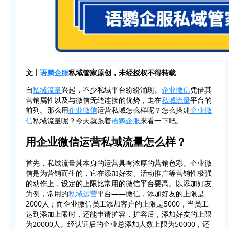
文丨
语鹦企服
私域管家原创，未经授权不得转载
自
私域流量
兴起，不少私域平台纷纷涌现。
企业微信
凭借其
营销属性以及与微信无缝连接的优势，走在
私域流量
平台的
前列。那么用
企业微信
运营私域怎么样呢？怎么搭建
企业微
信
私域流量呢？今天就跟着
语鹦企服
来看一下吧。
用企业微信运营私域流量怎么样？
首先，私域流量其本身的运营具有浓厚的营销色彩。企业微
信是为营销而生的，它在添加好友、活动推广等营销性极强
的动作上，设定的上限比常用的微信平台要高。以添加好友
为例，常用的
私域运营
平台——微信，添加好友的上限是
2000人；而企业微信员工添加客户的上限是5000，当员工
达到添加上限时，还能申请扩容，扩容后，添加好友的上限
为20000人。经认证后的企业总添加人数上限为50000，还