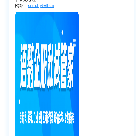
网站：
crm.bytell.cn