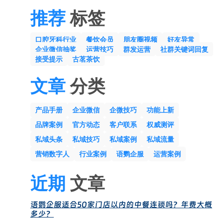
推荐
标签
口腔牙科行业
餐饮会员
朋友圈视频
好友异常
企业微信抽奖
运营技巧
群发运营
社群关键词回复
接受提示
古茗茶饮
文章
分类
产品手册
企业微信
企微技巧
功能上新
品牌案例
官方动态
客户联系
权威测评
私域头条
私域技巧
私域案例
私域流量
营销数字人
行业案例
语鹦企服
运营案例
近期
文章
语鹦企服适合50家门店以内的中餐连锁吗？年费大概
多少？