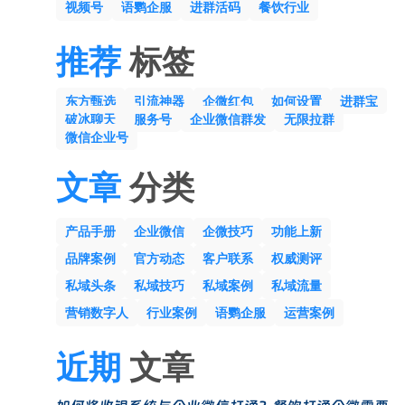
视频号
语鹦企服
进群活码
餐饮行业
推荐
标签
东方甄选
引流神器
企微红包
如何设置
进群宝
破冰聊天
服务号
企业微信群发
无限拉群
微信企业号
文章
分类
产品手册
企业微信
企微技巧
功能上新
品牌案例
官方动态
客户联系
权威测评
私域头条
私域技巧
私域案例
私域流量
营销数字人
行业案例
语鹦企服
运营案例
近期
文章