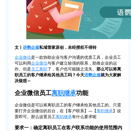
文丨
语鹦企服
私域管家原创，未经授权不得转
企业微信
是一款协助企业与客户沟通的优质工具，企业员工
可以利用
企业微信
与客户建立较强的联系，助推企业的运
作。但是
员工离职
了，客户也可能随之流失。
那么可以将离
职员工的客户继承给其他员工吗？今天
语鹦企服
就为大家解
决疑惑～
企业微信员工
离职继承
功能
企业微信是可以将离职员工的客户继承给其他员工的。只需
要打开企业微信的后台，在【客户联系】—【
离职继承
】设
置即可。那么设置员工
离职继承
有什么要求呢
要求一：确定离职员工在客户联系功能的使用范围内