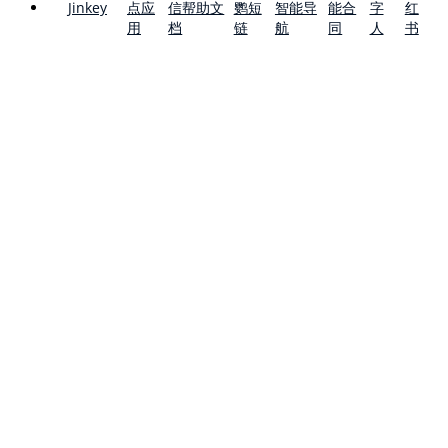
点应
信帮助文
鹦短
智能导
能合
字
红
Jinkey
用
档
链
航
同
人
书