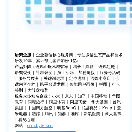
语鹦企服
| 企业微信核心服务商，专注微信生态产品和技术
研发10年，累计帮助客户加粉 1亿+
产品矩阵：语鹦企服私域管家 | 增长工具箱 | 语鹦短链 |
语鹦裂变 | 社群裂变 | 员工活码 | 加粉链接 | 服务号活码
| 服务号裂变 | 关键词进群 | 定位进群 | 语鹦小商店 | 会
话内容存档 | 跨平台话术库 | 智能用户画像 | 拼团 | 打卡
签到 | 大转盘抽奖
服务众多知名企业：小米 | 京东 | 知乎 | 中国移动 | 华图
教育 | 同程旅行 | 阿里体育 | 阿里飞猪 | 华大基因 | 首汽
集团 | 中国南方航空 | 明基BenQ | 书里有品 | Keep | 云
米电器 | 洁婷 | 腾讯 | 知群 | 唯库 | 新氧医美 | 薪人薪事
| 看见心理
网站：
crm.bytell.cn