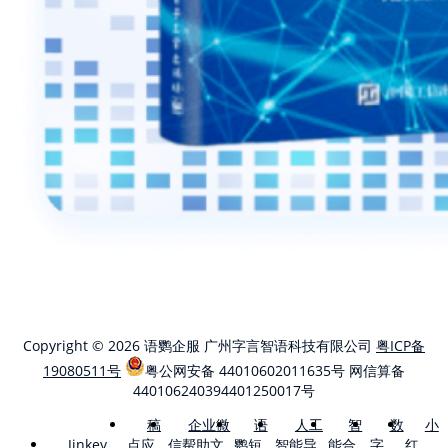
Copyright © 2026 语鹦企服 广州字言智语科技有限公司
粤ICP备
19080511号
粤公网安备 44010602011635号
网信算备
440106240394401250017号
稿
企业微
语
人工
智
数
小
点应
信帮助文
鹦短
智能导
能合
字
红
Jinkey