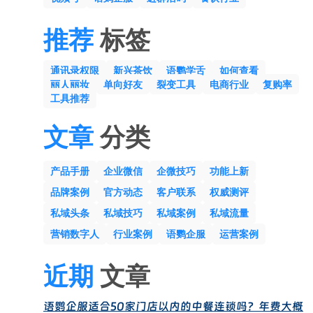
推荐
标签
通讯录权限
新兴茶饮
语鹦学舌
如何查看
丽人丽妆
单向好友
裂变工具
电商行业
复购率
工具推荐
文章
分类
产品手册
企业微信
企微技巧
功能上新
品牌案例
官方动态
客户联系
权威测评
私域头条
私域技巧
私域案例
私域流量
营销数字人
行业案例
语鹦企服
运营案例
近期
文章
语鹦企服适合50家门店以内的中餐连锁吗？年费大概