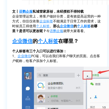
文丨
语鹦企服
私域管家原创，未经授权不得转载
企业管理运营上，将客户做好分类，是有效提高运营的一种
方式，但仅仅依靠
企业标签
不能满足于日常工作的需求，这
时候员工得使用
个人标签
。
那么
企业微信
的
个人标签
在哪
里？是否可以更改呢？
今
语鹦企服
就带大家看看。
企业微信
的
个人标签
在哪里？
个人标签有三个入口可以进行添加：
1、
企业微信
PC端，可以在我们和客户聊天的页面。点击客
户昵称，给客户添加个人标签。