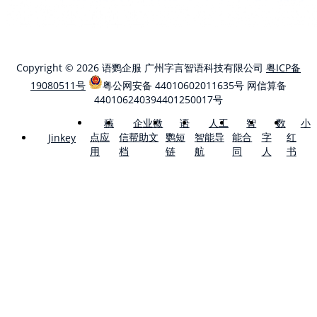
Copyright © 2026 语鹦企服 广州字言智语科技有限公司
粤ICP备
19080511号
粤公网安备 44010602011635号
网信算备
440106240394401250017号
稿
企业微
语
人工
智
数
小
点应
信帮助文
鹦短
智能导
能合
字
红
Jinkey
用
档
链
航
同
人
书