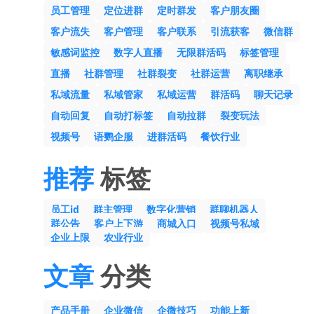
员工管理
定位进群
定时群发
客户朋友圈
客户流失
客户管理
客户联系
引流获客
微信群
敏感词监控
数字人直播
无限群活码
标签管理
直播
社群管理
社群裂变
社群运营
离职继承
私域流量
私域管家
私域运营
群活码
聊天记录
自动回复
自动打标签
自动拉群
裂变玩法
视频号
语鹦企服
进群活码
餐饮行业
推荐
标签
员工id
群主管理
数字化营销
群聊机器人
群公告
客户上下游
商城入口
视频号私域
企业上限
农业行业
文章
分类
产品手册
企业微信
企微技巧
功能上新