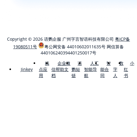
Copyright © 2026 语鹦企服 广州字言智语科技有限公司
粤ICP备
19080511号
粤公网安备 44010602011635号
网信算备
440106240394401250017号
稿
企业微
语
人工
智
数
小
点应
信帮助文
鹦短
智能导
能合
字
红
Jinkey
用
档
链
航
同
人
书