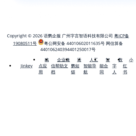
Copyright © 2026 语鹦企服 广州字言智语科技有限公司
粤ICP备
19080511号
粤公网安备 44010602011635号
网信算备
440106240394401250017号
稿
企业微
语
人工
智
数
小
点应
信帮助文
鹦短
智能导
能合
字
红
Jinkey
用
档
链
航
同
人
书