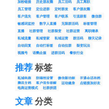
加粉链接
历史朋友圈
员工活码
员工离职
员工管理
定位进群
定时群发
客户朋友圈
客户流失
客户管理
客户联系
引流获客
微信群
敏感词监控
数字人直播
无限群活码
标签管理
直播
社群管理
社群裂变
社群运营
离职继承
私域流量
私域管家
私域运营
群活码
聊天记录
自动回复
自动打标签
自动拉群
裂变玩法
视频号
语鹦企服
进群活码
餐饮行业
推荐
标签
私域电商
防骚扰设置
微信新功能
开通会话存档
腾讯文档
客户流失提醒
运动健身
点链接加好友
电商运营模式
社群拼团
文章
分类