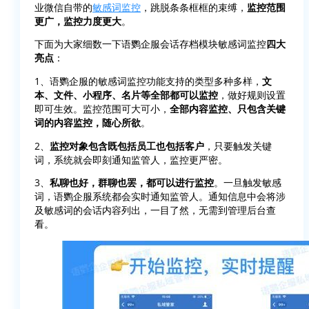
业微信自带的
敏感词监控
，跳脱条条框框的束缚，
监控范围
更广，监控力度更大
。
下面为大家细数一下语鹦企服会话存档模块敏感词监控
四大
亮点
：
1、语鹦企服的敏感词监控功能支持的类型多种多样，
文
本、文件、小程序、名片等全部都可以监控
，做好规则设置
即可生效。监控范围可大可小，
全部内容监控、只包含关键
词的内容监控，随心所欲
。
2、
监控对象包含既包括员工也包括客户
，只要触发关键
词，系统就会即刻通知监管人，监控更严密。
3、
私聊也好，群聊也罢，都可以进行监控
。一旦触发敏感
词，语鹦企服系统都会实时通知监管人。通知信息中会将涉
及敏感词的会话内容列出，一目了然，无需到管理后台查
看。