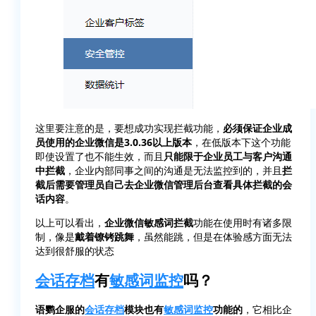
这里要注意的是，要想成功实现拦截功能，
必须保证企业成
员使用的企业微信是3.0.36以上版本
，在低版本下这个功能
即使设置了也不能生效，而且
只能限于企业员工与客户沟通
中拦截
，企业内部同事之间的沟通是无法监控到的，并且
拦
截后需要管理员自己去企业微信管理后台查看具体拦截的会
话内容
。
以上可以看出，
企业微信敏感词拦截
功能在使用时有诸多限
制，像是
戴着镣铐跳舞
，虽然能跳，但是在体验感方面无法
达到很舒服的状态
会话存档
有
敏感词监控
吗？
语鹦企服的
会话存档
模块也有
敏感词监控
功能的
，它相比企