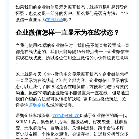
如果我们的企业微信显示为离开状态，就很容易引起领导的
怀疑，也会劝退一部分的客户。那么我们是否有方法让企业
微信一直显示为
在线状态
呢？
企业微信怎样一直显示为在线状态？
当我们使用PC端的企业微信时，我们是不能直接设置成一直
都是在线状态的。我们只能每隔15分钟点击一下企业微信来
实现在线状态。所以各位使用企业微信的小伙伴也要注意哦
~
以上就是今天《企业微信多久显示离开状态？企业微信怎样
一直显示为在线状态？》的全部内容。企业微信上显示的状
态可以让我们了解彼此是否在电脑前，方便我们进行有效的
沟通。虽然PC端的企业微信不能设置为一直在线，但是通过
我们介绍的方法就可以轻松解决啦~更多企业微信玩法，欢
迎关注
语鹦企服
私域管家博客。
语鹦企服私域管家 (
crm.bytell.cn
): 基于企业微信的新一代
SCRM工具。集合员工活码、超级活码、好友裂变、社群裂
变、无限群活码、自动拉群、关键词进群、跨平台话术库、
历史朋友圈、个性化欢迎语、会话存档、进退群分析等众多