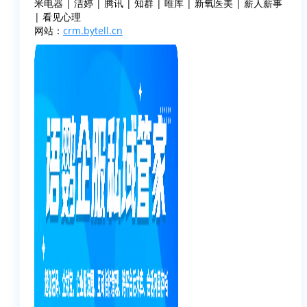
米电器 | 洁婷 | 腾讯 | 知群 | 唯库 | 新氧医美 | 薪人薪事
| 看见心理
网站：
crm.bytell.cn