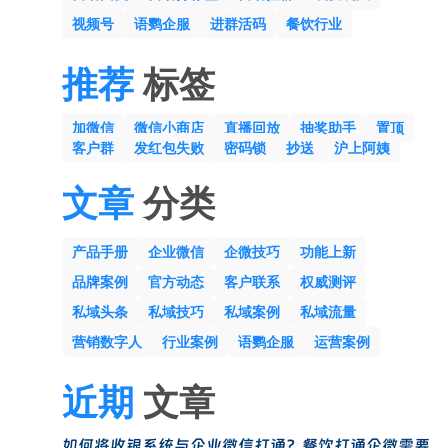
视频号
语鹦企服
进群活码
餐饮行业
推荐
标签
加微信
微信小商店
直播回放
抽奖助手
置顶
客户群
发红包失败
密码锁
抄送
沪上阿姨
文章
分类
产品手册
企业微信
企微技巧
功能上新
品牌案例
官方动态
客户联系
权威测评
私域头条
私域技巧
私域案例
私域流量
营销数字人
行业案例
语鹦企服
运营案例
近期
文章
如何将收银系统与企业微信打通？餐饮打通企微需要