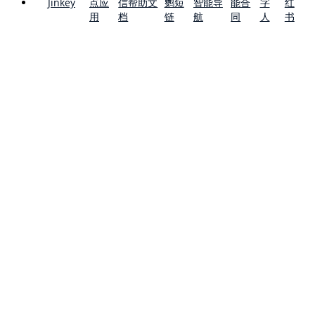
点应
信帮助文
鹦短
智能导
能合
字
红
Jinkey
用
档
链
航
同
人
书