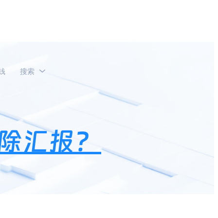
钱
搜索
除汇报？