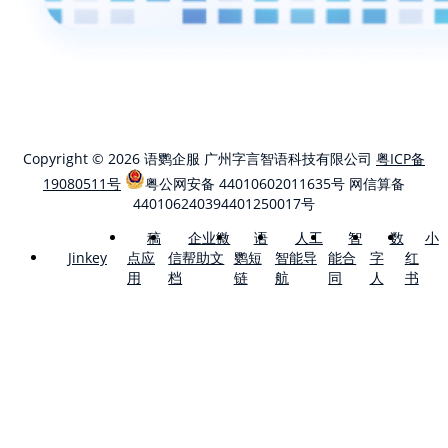
Copyright © 2026 语鹦企服 广州字言智语科技有限公司
粤ICP备
19080511号
粤公网安备 44010602011635号
网信算备
440106240394401250017号
稿
企业微
语
人工
智
数
小
点应
信帮助文
鹦短
智能导
能合
字
红
Jinkey
用
档
链
航
同
人
书