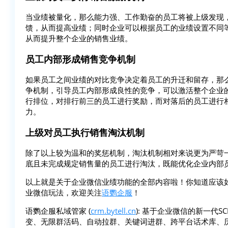
当业绩被量化，那么能力强、工作勤奋的员工将被上级发现
馈，从而提高业绩；同时企业可以根据员工的业绩设置不同
从而提升整个企业的销售业绩。
员工内部形成销售竞争机制
如果员工之间业绩的对比竞争决定着员工的升迁和留存，那
争机制，引导员工内部形成良性的竞争，可以激活整个企业
行排位，对排行前三的员工进行奖励，而对落后的员工进行
力。
上级对员工执行销售淘汰机制
除了以上较为温和的奖惩机制，淘汰机制相对来说更为严苛
底且未完成规定销售量的员工进行淘汰，既能优化企业内部
以上就是关于企业微信业绩功能的全部内容啦！你知道应该
业微信玩法，欢迎关注
语鹦企服
！
语鹦企服私域管家 (
crm.bytell.cn
): 基于企业微信的新一代
变、无限群活码、自动拉群、关键词进群、跨平台话术库、