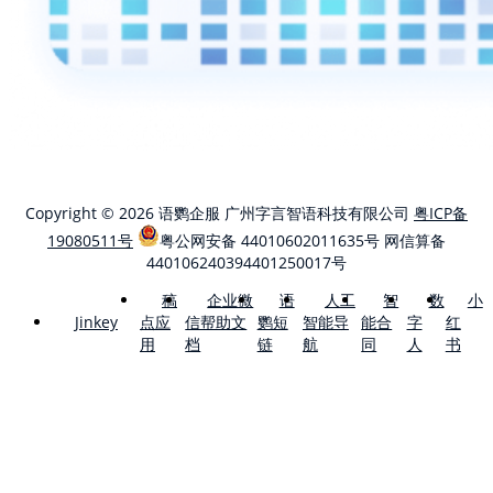
Copyright © 2026 语鹦企服 广州字言智语科技有限公司
粤ICP备
19080511号
粤公网安备 44010602011635号
网信算备
440106240394401250017号
稿
企业微
语
人工
智
数
小
点应
信帮助文
鹦短
智能导
能合
字
红
Jinkey
用
档
链
航
同
人
书