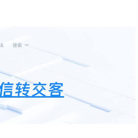
钱
搜索
前的聊天记录吗？
信转交客