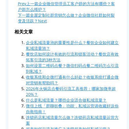
Prev
上一篇
企业微信管理员工客户群的方法有哪些？客
户群怎么维护？
下一篇
全屋定制社群营销怎么做？企业微信社群如何裂
变及活跃？
Next
相关文章
企业私域流量池的重要性是什么？餐饮企业如何建立
私域流量池？
餐饮店如何设计有效的引流和锁客活动？餐饮店有效
拓客引流的3种方法
如何设置二维码点餐？微信扫码点餐二维码怎么引流
到私域？
收银系统和企微打通有什么好处？收银系统打通企微
对营销有帮助吗？
2026年火锅店点餐码引流工具推荐：哪家加微率超
20%？
什么是私域流量？哪些企业适合做私域流量？
微信上线「群聊折叠」功能，私域运营请收藏好这份
自救指南！
连锁药店私域流量怎么做？连锁药店私域流量运营方
案
超市如何引流与推广？连锁超市如何私域运营？