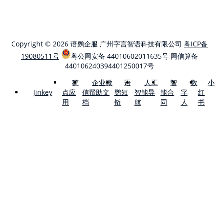
Copyright © 2026 语鹦企服 广州字言智语科技有限公司
粤ICP备
19080511号
粤公网安备 44010602011635号
网信算备
440106240394401250017号
稿
企业微
语
人工
智
数
小
点应
信帮助文
鹦短
智能导
能合
字
红
Jinkey
用
档
链
航
同
人
书