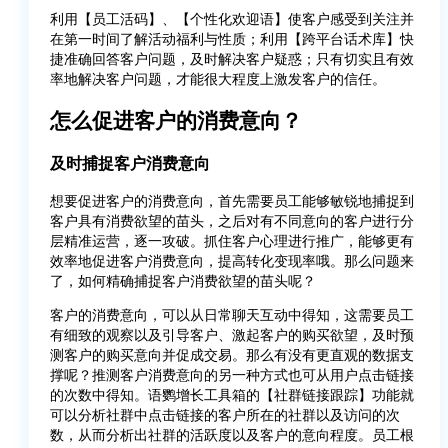
利用【员工活码】、【个性化欢迎语】使客户感受到关注并
在第一时间了解活动福利与性质；利用【跨平台话术库】快
捷准确回答客户问题，及时解决客户疑惑；只有切实且有效
率地解决客户问题，才能很大程度上激发客户的信任。
怎么促进客户的消费意向？
及时捕捉客户消费意向
想要促进客户的消费意向，首先需要员工能够敏锐地捕捉到
客户具有消费欲望的苗头，之后对有不同意向的客户进行分
层精准运营，逐一攻破。抓住客户心理进行推广，能够更有
效率地促进客户消费意向，提高转化变现率哦。那么问题来
了，如何精确捕捉客户消费欲望的苗头呢？
客户的消费意向，可以从日常聊天互动中得知，这需要员工
有细致的观察以及引导客户、激起客户的购买欲望，及时预
测客户的购买意向并促成交易。那么有没有更直观的数据支
撑呢？推测客户消费意向的另一种方式也可从用户点击链接
的次数中得知。语鹦增长工具箱的【社群链接跟踪】功能就
可以分析社群中点击链接的客户所在的社群以及访问的次
数，从而分析出社群的活跃度以及客户的意向程度。员工根