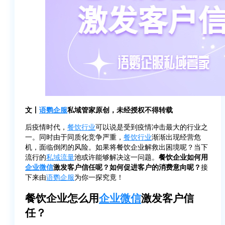
文丨
语鹦企服
私域管家原创，未经授权不得转载
后疫情时代，
餐饮行业
可以说是受到疫情冲击最大的行业之
一。同时由于同质化竞争严重，
餐饮行业
渐渐出现经营危
机，面临倒闭的风险。如果将餐饮企业解救出困境呢？当下
流行的
私域流量
池或许能够解决这一问题。
餐饮企业如何用
企业微信
激发客户信任呢？如何促进客户的消费意向呢？
接
下来由
语鹦企服
为你一探究竟！
餐饮企业怎么用
企业微信
激发客户信
任？