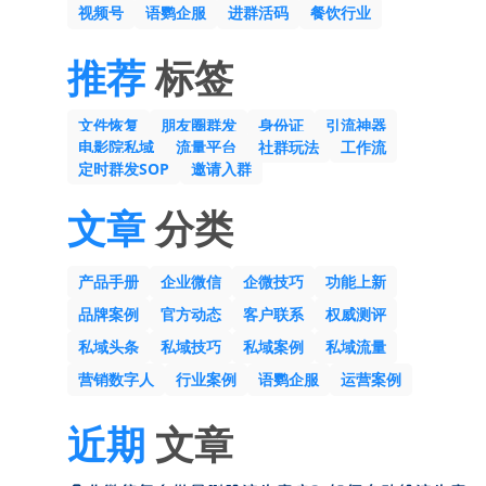
视频号
语鹦企服
进群活码
餐饮行业
推荐
标签
文件恢复
朋友圈群发
身份证
引流神器
电影院私域
流量平台
社群玩法
工作流
定时群发SOP
邀请入群
文章
分类
产品手册
企业微信
企微技巧
功能上新
品牌案例
官方动态
客户联系
权威测评
私域头条
私域技巧
私域案例
私域流量
营销数字人
行业案例
语鹦企服
运营案例
近期
文章