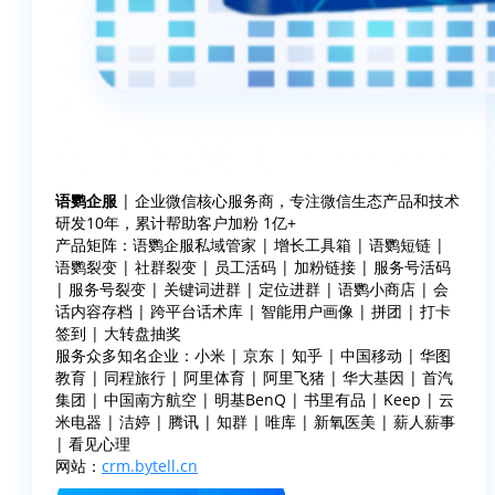
语鹦企服
| 企业微信核心服务商，专注微信生态产品和技术
研发10年，累计帮助客户加粉 1亿+
产品矩阵：语鹦企服私域管家 | 增长工具箱 | 语鹦短链 |
语鹦裂变 | 社群裂变 | 员工活码 | 加粉链接 | 服务号活码
| 服务号裂变 | 关键词进群 | 定位进群 | 语鹦小商店 | 会
话内容存档 | 跨平台话术库 | 智能用户画像 | 拼团 | 打卡
签到 | 大转盘抽奖
服务众多知名企业：小米 | 京东 | 知乎 | 中国移动 | 华图
教育 | 同程旅行 | 阿里体育 | 阿里飞猪 | 华大基因 | 首汽
集团 | 中国南方航空 | 明基BenQ | 书里有品 | Keep | 云
米电器 | 洁婷 | 腾讯 | 知群 | 唯库 | 新氧医美 | 薪人薪事
| 看见心理
网站：
crm.bytell.cn