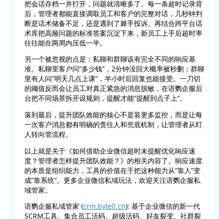
把会话存档一并打开，问题就清晰多了。每一条超时记录背
后，管理者都能直接调取员工和客户的完整对话，几秒钟判
断是话术储备不足，还是遇到了棘手投诉。再结合跨平台话
术库把高频问题的标准答案沉淀下来，新员工上手后超时率
往往能在两周内压低一半。
另一个被忽视的点是：私聊和群聊该有完全不同的响应基
准。私聊里客户问”多少钱”，2分钟没回大概率被秒删；群聊
里有人问”明天几点上课”，半小时后回复也能接受。一刀切
的阈值反而会让员工对真正紧急的消息脱敏，在语鹦企服后
台把不同场景拆开设规则，提醒才能”提醒到点子上”。
落到最后，提升团队效能的核心不是装更多监控，而是让每
一次客户消息都有明确的责任人和兜底机制，让管理者从盯
人转向管流程。
以上就是关于《如何借助企业微信超时未提醒优化响应速
度？管理者怎样提升团队效能？》的相关内容了。响应速度
的本质是组织能力，工具的价值在于把这种能力从”靠人”变
成”靠系统”。更多企业微信私域玩法，欢迎关注语鹦企服私
域管家。
语鹦企服私域管家 (
crm.bytell.cn
): 基于企业微信的新一代
SCRM工具。集合员工活码、超级活码、好友裂变、社群裂