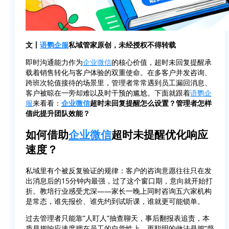
文丨
语鹦企服
私域管家原创，未经授权不得转载
即时沟通能力作为
企业微信
的核心价值，超时未回复提醒承
载着销售转化与客户体验的双重使命。在多客户并发咨询、
跨班次轮值接待的场景里，管理者常常遇到员工漏回消息、
客户被晾在一旁却难以及时干预的尴尬。下面就跟着
语鹦企
服
来看看：
企业微信
超时未回复提醒怎么设置？管理者怎样
借此提升团队效能？
如何借助
企业微信
超时未提醒优化响应
速度？
私域里有个被反复验证的规律：客户的咨询意愿往往只在发
出消息后的15分钟内最强，过了这个窗口期，意向就开始打
折。教培行业感受尤深——家长一晚上同时咨询五六家机构
是常态，谁先报价、谁先约到试听课，谁就更可能锁单。
过去管理者只能靠”人盯人”抽查聊天，事后翻报表追责，本
质是把响应速度押在员工的自觉性上。更聪明的做法是把”督