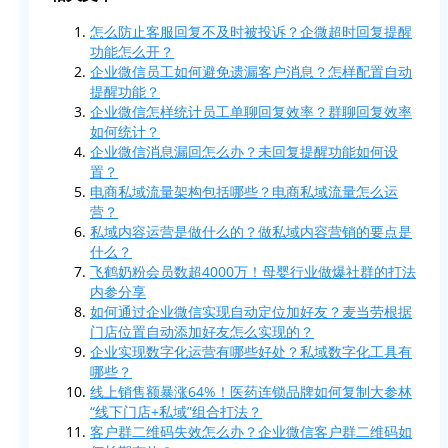
怎么防止客服回复不及时被投诉？企微超时回复提醒
功能怎么开？
企业微信员工如何避免遗漏客户消息？怎样配置自动
提醒功能？
企业微信怎样统计员工单聊回复效率？群聊回复效率
如何统计？
企业微信消息漏回怎么办？未回复提醒功能如何设
置？
电商私域流量架构包括哪些？电商私域流量怎么运
营？
私域内容运营是做什么的？做私域内容营销的要点是
什么？
飞鹤奶粉会员数超4000万！母婴行业做爆社群的打法
内参分享
如何通过企业微信实现自动定位加好友？麦当劳根据
门店位置自动添加好友怎么实现的？
企业实现数字化运营有哪些好处？私域数字化工具有
哪些？
线上销售额暴涨64%！医药连锁品牌如何复制大参林
“线下门店+私域”组合打法？
客户群二维码失效怎么办？企业微信客户群二维码如