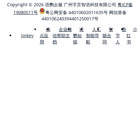
Copyright © 2026 语鹦企服 广州字言智语科技有限公司
粤ICP备
19080511号
粤公网安备 44010602011635号
网信算备
440106240394401250017号
稿
企业微
语
人工
智
数
小
点应
信帮助文
鹦短
智能导
能合
字
红
Jinkey
用
档
链
航
同
人
书