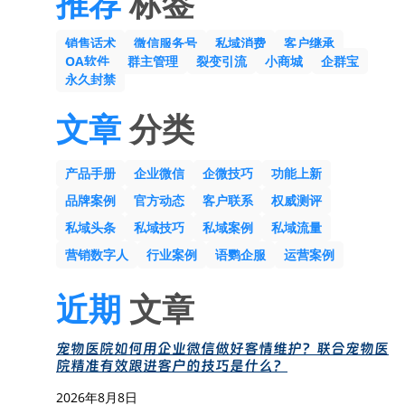
推荐
标签
销售话术
微信服务号
私域消费
客户继承
OA软件
群主管理
裂变引流
小商城
企群宝
永久封禁
文章
分类
产品手册
企业微信
企微技巧
功能上新
品牌案例
官方动态
客户联系
权威测评
私域头条
私域技巧
私域案例
私域流量
营销数字人
行业案例
语鹦企服
运营案例
近期
文章
宠物医院如何用企业微信做好客情维护？联合宠物医
院精准有效跟进客户的技巧是什么？
2026年8月8日