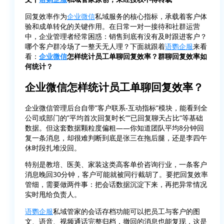
回复效率作为
企业微信
私域服务的核心指标，承载着客户体
验和成单转化的关键作用。在日常一对一接待和社群运营
中，企业管理者经常困惑：销售到底有没有及时跟进客户？
哪个客户群冷场了一整天无人理？下面就跟着
语鹦企服
来看
看：
企业微信
怎样统计员工单聊回复效率？群聊回复效率如
何统计？
企业微信怎样统计员工单聊回复效率？
企业微信管理后台自带”客户联系-互动指标”模块，能看到全
公司或部门的”平均首次回复时长””已回复聊天占比”等基础
数据。但这套数据颗粒度偏粗——你知道团队平均8分钟回
复一条消息，却很难判断到底是张三在拖后腿，还是李四午
休时段扎堆没回。
特别是教培、医美、家装这类高客单价咨询行业，一条客户
消息晚回30分钟，客户可能就被同行截胡了。要把回复效率
管细，需要做两件事：把会话数据沉淀下来，再把异常情况
实时甩给负责人。
语鹦企服
私域管家的会话存档功能可以把员工与客户的图
文、语音、视频通话完整归档，撤回的消息也能复现，这是