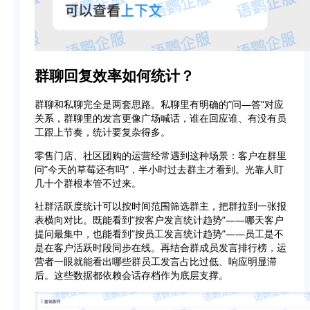
群聊回复效率如何统计？
群聊和私聊完全是两套思路。私聊里有明确的”问—答”对应
关系，群聊里的发言更像广场喊话，谁在回应谁、有没有员
工跟上节奏，统计要复杂得多。
零售门店、社区团购的运营经常遇到这种场景：客户在群里
问”今天的草莓还有吗”，半小时过去群主才看到。光靠人盯
几十个群根本管不过来。
社群活跃度统计可以按时间范围筛选群主，把群拉到一张报
表横向对比。既能看到”按客户发言统计趋势”——哪天客户
提问最集中，也能看到”按员工发言统计趋势”——员工是不
是在客户活跃时段同步在线。再结合群成员发言排行榜，运
营者一眼就能看出哪些群员工发言占比过低、响应明显滞
后。这些数据都依赖会话存档作为底层支撑。