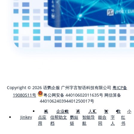
Copyright © 2026 语鹦企服 广州字言智语科技有限公司
粤ICP备
19080511号
粤公网安备 44010602011635号
网信算备
440106240394401250017号
稿
企业微
语
人工
智
数
小
点应
信帮助文
鹦短
智能导
能合
字
红
Jinkey
用
档
链
航
同
人
书