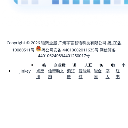
Copyright © 2026 语鹦企服 广州字言智语科技有限公司
粤ICP备
19080511号
粤公网安备 44010602011635号
网信算备
440106240394401250017号
稿
企业微
语
人工
智
数
小
点应
信帮助文
鹦短
智能导
能合
字
红
Jinkey
用
档
链
航
同
人
书