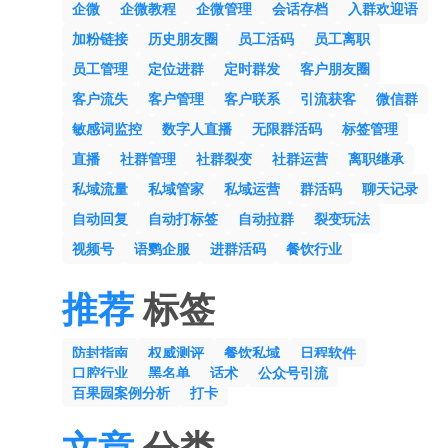
企微
企微教程
企微管理
会话存档
入群欢迎语
加粉链接
历史朋友圈
员工活码
员工离职
员工管理
定位进群
定时群发
客户朋友圈
客户流失
客户管理
客户联系
引流获客
微信群
敏感词监控
数字人直播
无限群活码
标签管理
直播
社群管理
社群裂变
社群运营
离职继承
私域流量
私域管家
私域运营
群活码
聊天记录
自动回复
自动打标签
自动拉群
裂变玩法
视频号
语鹦企服
进群活码
餐饮行业
推荐
标签
防封指南
权威测评
餐饮私域
日程软件
口腔行业
黑名单
话术
公众号引流
百果园案例分析
打卡
文章
分类