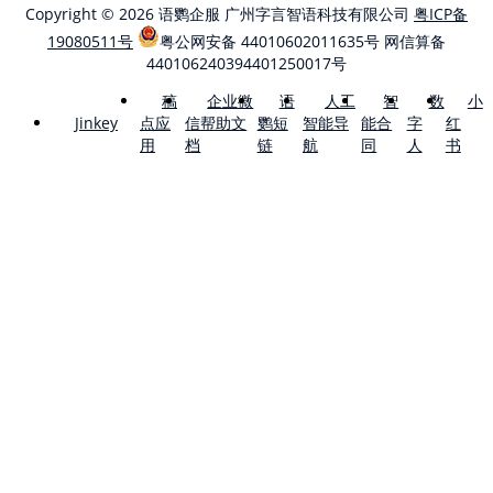
Copyright © 2026 语鹦企服 广州字言智语科技有限公司
粤ICP备
19080511号
粤公网安备 44010602011635号
网信算备
440106240394401250017号
稿
企业微
语
人工
智
数
小
点应
信帮助文
鹦短
智能导
能合
字
红
Jinkey
用
档
链
航
同
人
书