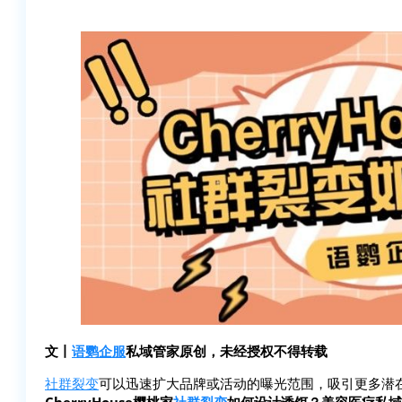
文丨
语鹦企服
私域管家原创，未经授权不得转载
社群裂变
可以迅速扩大品牌或活动的曝光范围，吸引更多潜
CherryHouse樱桃家
社群裂变
如何设计诱饵？美容医疗私域