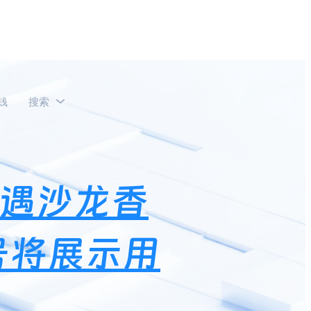
钱
搜索
，微信视频号将展示用户属地￼
香遇沙龙香
号将展示用