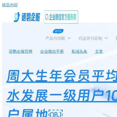
跳至内容
新产品
产品与功能
代运营与定制
语鹦企服官网
企业微信手册
私域头条
文章
周
周大生年会员平均
水发展一级用户1
户属地￼