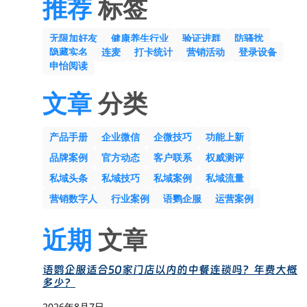
推荐
标签
无限加好友
健康养生行业
验证进群
防骚扰
隐藏实名
连麦
打卡统计
营销活动
登录设备
申怡阅读
文章
分类
产品手册
企业微信
企微技巧
功能上新
品牌案例
官方动态
客户联系
权威测评
私域头条
私域技巧
私域案例
私域流量
营销数字人
行业案例
语鹦企服
运营案例
近期
文章
语鹦企服适合50家门店以内的中餐连锁吗？年费大概
多少？
2026年8月7日