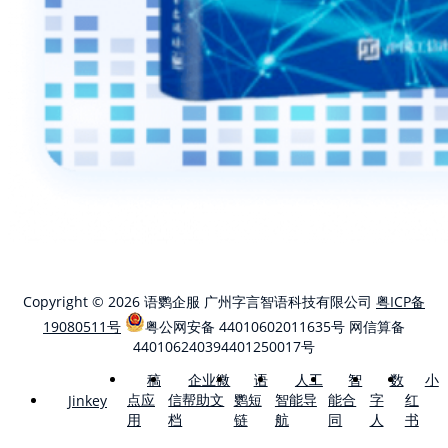
Copyright © 2026 语鹦企服 广州字言智语科技有限公司
粤ICP备
19080511号
粤公网安备 44010602011635号
网信算备
440106240394401250017号
稿
企业微
语
人工
智
数
小
点应
信帮助文
鹦短
智能导
能合
字
红
Jinkey
用
档
链
航
同
人
书