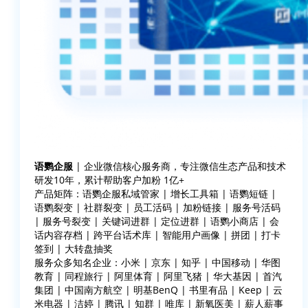
语鹦企服
| 企业微信核心服务商，专注微信生态产品和技术
研发10年，累计帮助客户加粉 1亿+
产品矩阵：语鹦企服私域管家 | 增长工具箱 | 语鹦短链 |
语鹦裂变 | 社群裂变 | 员工活码 | 加粉链接 | 服务号活码
| 服务号裂变 | 关键词进群 | 定位进群 | 语鹦小商店 | 会
话内容存档 | 跨平台话术库 | 智能用户画像 | 拼团 | 打卡
签到 | 大转盘抽奖
服务众多知名企业：小米 | 京东 | 知乎 | 中国移动 | 华图
教育 | 同程旅行 | 阿里体育 | 阿里飞猪 | 华大基因 | 首汽
集团 | 中国南方航空 | 明基BenQ | 书里有品 | Keep | 云
米电器 | 洁婷 | 腾讯 | 知群 | 唯库 | 新氧医美 | 薪人薪事