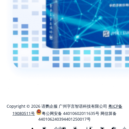
Copyright © 2026 语鹦企服 广州字言智语科技有限公司
粤ICP备
19080511号
粤公网安备 44010602011635号
网信算备
440106240394401250017号
稿
企业微
语
人工
智
数
小