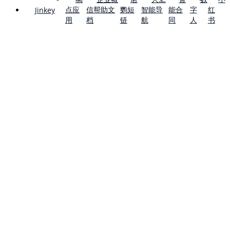
点应
信帮助文
鹦短
智能导
能合
字
红
Jinkey
用
档
链
航
同
人
书