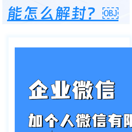
能怎么解封？￼