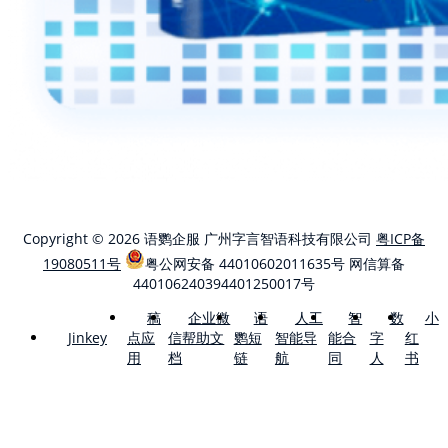
Copyright © 2026 语鹦企服 广州字言智语科技有限公司
粤ICP备
19080511号
粤公网安备 44010602011635号
网信算备
440106240394401250017号
稿
企业微
语
人工
智
数
小
点应
信帮助文
鹦短
智能导
能合
字
红
Jinkey
用
档
链
航
同
人
书