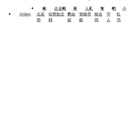
稿
企业微
语
人工
智
数
小
点应
信帮助文
鹦短
智能导
能合
字
红
Jinkey
用
档
链
航
同
人
书