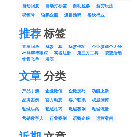
自动回复
自动打标签
自动拉群
裂变玩法
视频号
语鹦企服
进群活码
餐饮行业
推荐
标签
直播回放
群发工具
标签选项
企业微信个人号
社群链接跟踪
实名注册
第三方工具
裂变活动
销售飞单
填表
文章
分类
产品手册
企业微信
企微技巧
功能上新
品牌案例
官方动态
客户联系
权威测评
私域头条
私域技巧
私域案例
私域流量
营销数字人
行业案例
语鹦企服
运营案例
近期
文章