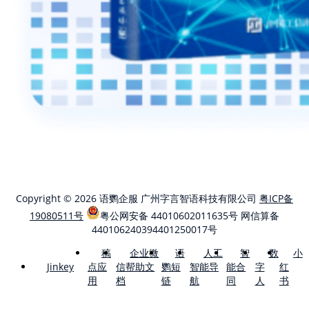
Copyright © 2026 语鹦企服 广州字言智语科技有限公司
粤ICP备
19080511号
粤公网安备 44010602011635号
网信算备
440106240394401250017号
稿
企业微
语
人工
智
数
小
点应
信帮助文
鹦短
智能导
能合
字
红
Jinkey
用
档
链
航
同
人
书