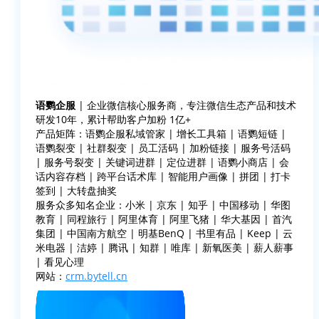
语鹦企服
| 企业微信核心服务商，专注微信生态产品和技术
研发10年，累计帮助客户加粉 1亿+
产品矩阵：语鹦企服私域管家 | 增长工具箱 | 语鹦短链 |
语鹦裂变 | 社群裂变 | 员工活码 | 加粉链接 | 服务号活码
| 服务号裂变 | 关键词进群 | 定位进群 | 语鹦小商店 | 会
话内容存档 | 跨平台话术库 | 智能用户画像 | 拼团 | 打卡
签到 | 大转盘抽奖
服务众多知名企业：小米 | 京东 | 知乎 | 中国移动 | 华图
教育 | 同程旅行 | 阿里体育 | 阿里飞猪 | 华大基因 | 首汽
集团 | 中国南方航空 | 明基BenQ | 书里有品 | Keep | 云
米电器 | 洁婷 | 腾讯 | 知群 | 唯库 | 新氧医美 | 薪人薪事
| 看见心理
网站：
crm.bytell.cn