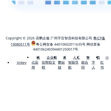
Copyright © 2026 语鹦企服 广州字言智语科技有限公司
粤ICP备
19080511号
粤公网安备 44010602011635号
网信算备
440106240394401250017号
稿
企业微
语
人工
智
数
小
点应
信帮助文
鹦短
智能导
能合
字
红
Jinkey
用
档
链
航
同
人
书