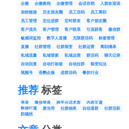
企微
企微教程
企微管理
会话存档
入群欢迎语
加粉链接
历史朋友圈
员工活码
员工离职
员工管理
定位进群
定时群发
客户朋友圈
客户流失
客户管理
客户联系
引流获客
微信群
敏感词监控
数字人直播
无限群活码
标签管理
直播
社群管理
社群裂变
社群运营
离职继承
私域流量
私域管家
私域运营
群活码
聊天记录
自动回复
自动打标签
自动拉群
裂变玩法
视频号
语鹦企服
进群活码
餐饮行业
推荐
标签
登录
微信登录
跨平台话术库
内容互通
数据打通
麦当劳
社群抽奖
自动退群
社群活跃
防骚扰